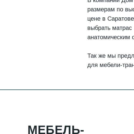
В компании Дом 
размерам по выс
цене в Саратов
выбрать матрас 
анатомическим 
Так же мы пред
для мебели-тра
МЕБЕЛЬ-