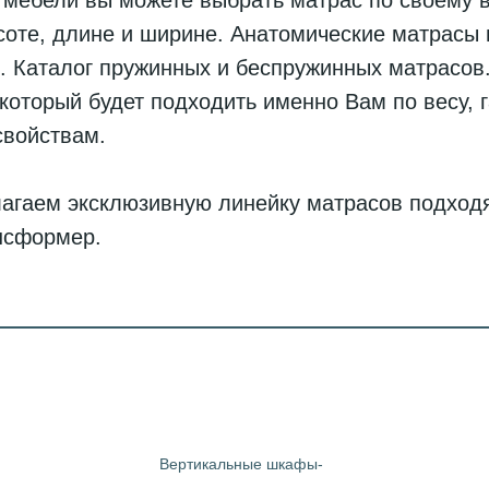
мебели вы можете выбрать матрас по своему в
оте, длине и ширине. Анатомические матрасы 
е. Каталог пружинных и беспружинных матрасо
который будет подходить именно Вам по весу, 
свойствам.
лагаем эксклюзивную линейку матрасов подхо
нсформер.
Вертикальные шкафы-