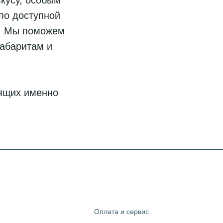
кусу, особым
по доступной
в. Мы поможем
габаритам и
дящих именно
Оплата и сервис