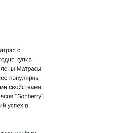
атрас с
годно купив
авлены Матрасы
лее популярны
ми свойствами.
асов "Sonberry".
ий успех в